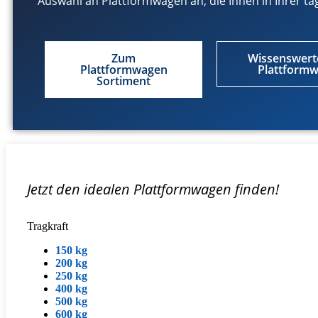
Auswahl an Plattformwagen an, die Ihnen in Ihrer täg
Zum
Wissenswert
Plattformwagen
Plattform
Sortiment
Jetzt den idealen Plattformwagen finden!
Tragkraft
150 kg
200 kg
250 kg
400 kg
500 kg
600 kg