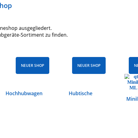
shop
neshop ausgegliedert.
geräte-Sortiment zu finden.
NEUER SHOP
NEUER SHOP
N
Hochhubwagen
Hubtische
Minil