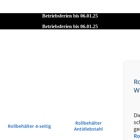
Betriebsferien bis 06.01.25
Betriebsferien bis 06.01.25
Ro
W
Di
sc
Rollbehälter
Rollbehälter 4-seitig
ge
Antidiebstahl
Ro