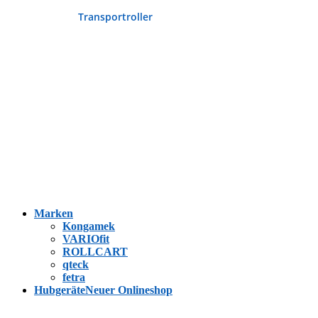
Transportroller
Marken
Kongamek
VARIOfit
ROLLCART
qteck
fetra
Hubgeräte
Neuer Onlineshop