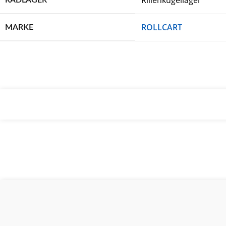
Rillenkugellager
RADLAGER
ROLLCART
MARKE