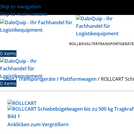
Skip to navigation
Skip to main content
ROLLBEHÄLTER
TRANSPORTGERÄTE
0
items
Start
Transportgeräte
Plattformwagen
ROLLCART Schi
0
items
Anklicken zum Vergrößern