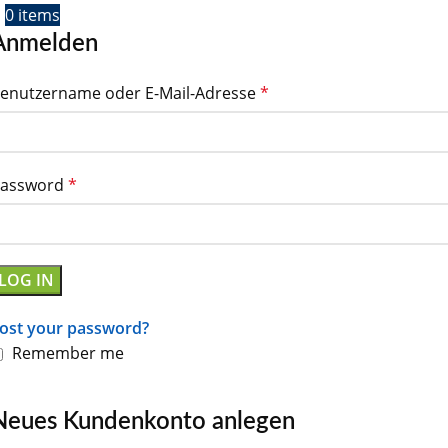
0
items
Anmelden
enutzername oder E-Mail-Adresse
*
assword
*
LOG IN
ost your password?
Remember me
Neues Kundenkonto anlegen