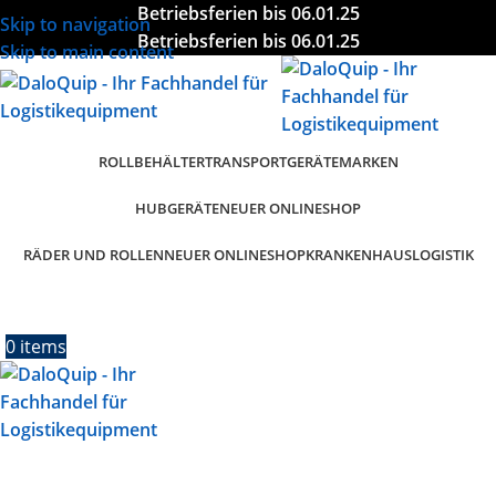
Betriebsferien bis 06.01.25
Skip to navigation
Betriebsferien bis 06.01.25
Skip to main content
ROLLBEHÄLTER
TRANSPORTGERÄTE
MARKEN
HUBGERÄTE
NEUER ONLINESHOP
RÄDER UND ROLLEN
KRANKENHAUSLOGISTIK
NEUER ONLINESHOP
0
items