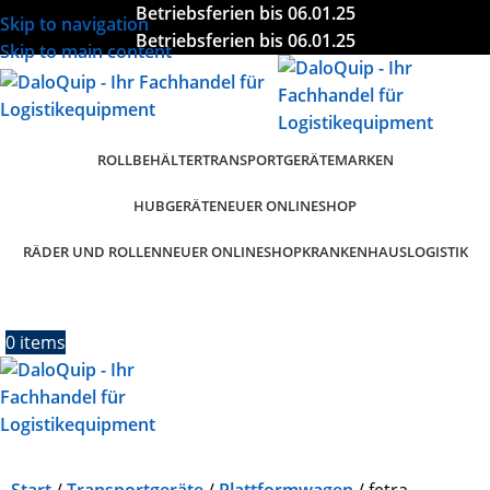
Betriebsferien bis 06.01.25
Skip to navigation
Betriebsferien bis 06.01.25
Skip to main content
ROLLBEHÄLTER
TRANSPORTGERÄTE
MARKEN
HUBGERÄTE
NEUER ONLINESHOP
RÄDER UND ROLLEN
KRANKENHAUSLOGISTIK
NEUER ONLINESHOP
0
items