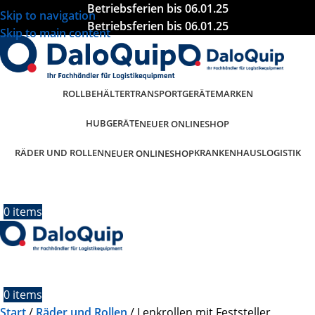
Betriebsferien bis 06.01.25
Skip to navigation
Betriebsferien bis 06.01.25
Skip to main content
ROLLBEHÄLTER
TRANSPORTGERÄTE
MARKEN
HUBGERÄTE
NEUER ONLINESHOP
RÄDER UND ROLLEN
KRANKENHAUSLOGISTIK
NEUER ONLINESHOP
0
items
0
items
Start
Räder und Rollen
Lenkrollen mit Feststeller