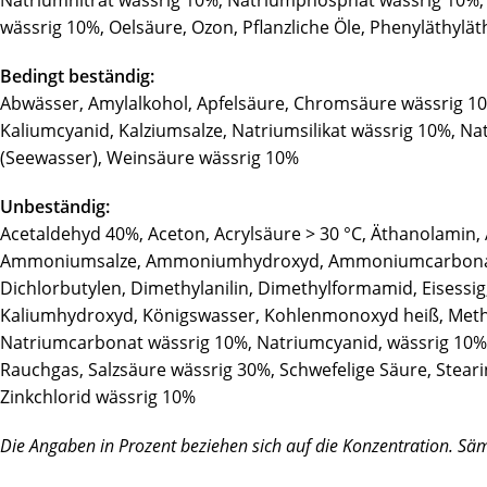
Natriumnitrat wässrig 10%, Natriumphosphat wässrig 10%, Na
wässrig 10%, Oelsäure, Ozon, Pflanzliche Öle, Phenyläthyläthe
Bedingt beständig:
Abwässer, Amylalkohol, Apfelsäure, Chromsäure wässrig 10
Kaliumcyanid, Kalziumsalze, Natriumsilikat wässrig 10%, Na
(Seewasser), Weinsäure wässrig 10%
Unbeständig:
Acetaldehyd 40%, Aceton, Acrylsäure > 30 °C, Äthanolamin, 
Ammoniumsalze, Ammoniumhydroxyd, Ammoniumcarbonat, Amy
Dichlorbutylen, Dimethylanilin, Dimethylformamid, Eisessig, 
Kaliumhydroxyd, Königswasser, Kohlenmonoxyd heiß, Methy
Natriumcarbonat wässrig 10%, Natriumcyanid, wässrig 10%,
Rauchgas, Salzsäure wässrig 30%, Schwefelige Säure, Stearins
Zinkchlorid wässrig 10%
Die Angaben in Prozent beziehen sich auf die Konzentration. Säm