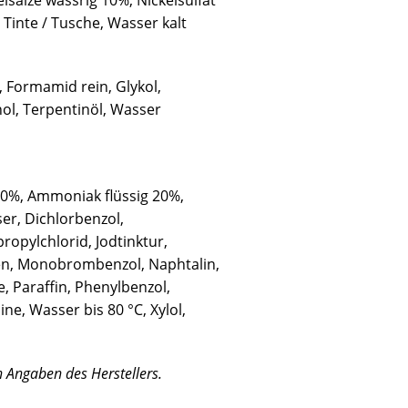
salze wässrig 10%, Nickelsulfat
 Tinte / Tusche, Wasser kalt
 Formamid rein, Glykol,
hol, Terpentinöl, Wasser
 10%, Ammoniak flüssig 20%,
r, Dichlorbenzol,
ropylchlorid, Jodtinktur,
en, Monobrombenzol, Naphtalin,
 Paraffin, Phenylbenzol,
ne, Wasser bis 80 °C, Xylol,
n Angaben des Herstellers.