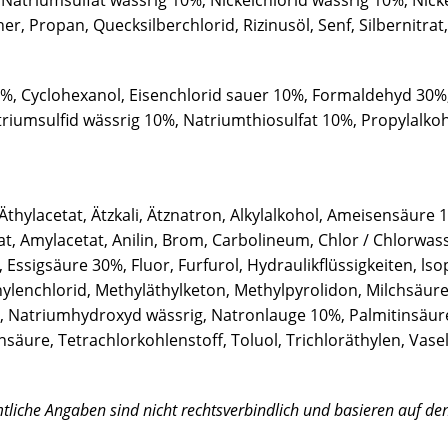
triumsulfat wässrig 10%, Nickelchlorid wässrig 10%, Nickel
r, Propan, Quecksilberchlorid, Rizinusöl, Senf, Silbernitrat,
%, Cyclohexanol, Eisenchlorid sauer 10%, Formaldehyd 30%,
triumsulfid wässrig 10%, Natriumthiosulfat 10%, Propylalko
Äthylacetat, Ätzkali, Ätznatron, Alkylalkohol, Ameisensäure
lacetat, Anilin, Brom, Carbolineum, Chlor / Chlorwasse
Essigsäure 30%, Fluor, Furfurol, Hydraulikflüssigkeiten, lsop
lenchlorid, Methyläthylketon, Methylpyrolidon, Milchsäur
 Natriumhydroxyd wässrig, Natronlauge 10%, Palmitinsäure,
äure, Tetrachlorkohlenstoff, Toluol, Trichloräthylen, Vaseli
tliche Angaben sind nicht rechtsverbindlich und basieren auf de