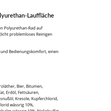
olyurethan-Lauffläche
uen Polyurethan-Rad auf
glicht problemloses Reinigen
r- und Bedienungskomfort, einen
oläther, Bier, Bitumen,
at, Erdöl, Fettsäuren,
snußöl, Kresole, Kupferchlorid,
lorid wässrig 10%,