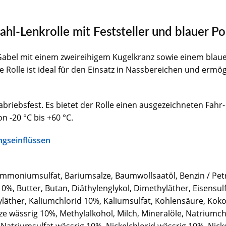
ahl-Lenkrolle mit Feststeller und blauer P
hl-Gabel mit einem zweireihigem Kugelkranz sowie einem bla
e Rolle ist ideal für den Einsatz in Nassbereichen und ermö
briebsfest. Es bietet der Rolle einen ausgezeichneten Fah
 -20 °C bis +60 °C.
ngseinflüssen
Ammoniumsulfat, Bariumsalze, Baumwollsaatöl, Benzin / Petr
10%, Butter, Butan, Diäthylenglykol, Dimethyläther, Eisensulf
yläther, Kaliumchlorid 10%, Kaliumsulfat, Kohlensäure, Koko
e wässrig 10%, Methylalkohol, Milch, Mineralöle, Natriumch