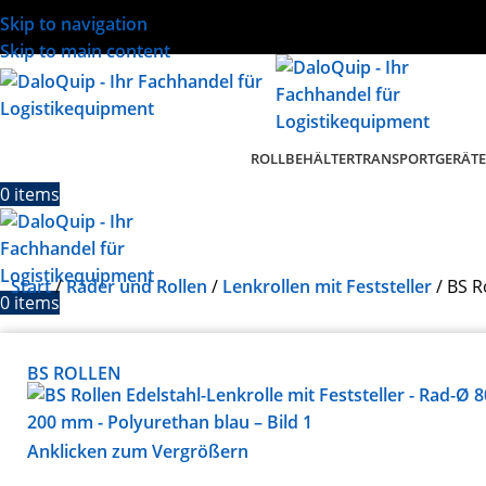
Skip to navigation
Skip to main content
ROLLBEHÄLTER
TRANSPORTGERÄTE
0
items
Start
Räder und Rollen
Lenkrollen mit Feststeller
BS R
0
items
BS ROLLEN
Anklicken zum Vergrößern