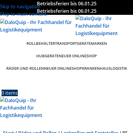
Betriebsferien bis 06.01.25
Skip to navigation
Betriebsferien bis 06.01.25
Skip to main content
ROLLBEHÄLTER
TRANSPORTGERÄTE
MARKEN
HUBGERÄTE
NEUER ONLINESHOP
RÄDER UND ROLLEN
KRANKENHAUSLOGISTIK
NEUER ONLINESHOP
0
items