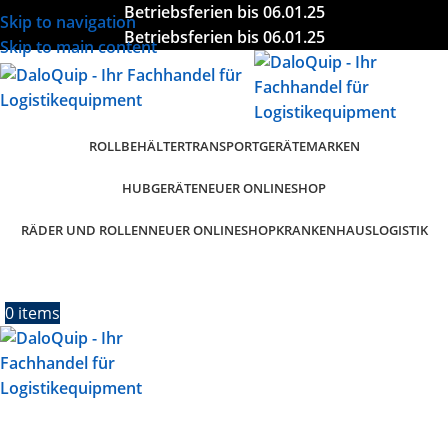
Betriebsferien bis 06.01.25
Skip to navigation
Betriebsferien bis 06.01.25
Skip to main content
ROLLBEHÄLTER
TRANSPORTGERÄTE
MARKEN
HUBGERÄTE
NEUER ONLINESHOP
RÄDER UND ROLLEN
KRANKENHAUSLOGISTIK
NEUER ONLINESHOP
0
items