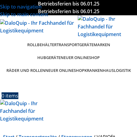
Betriebsferien bis 06.01.25
Skip to navigation
Betriebsferien bis 06.01.25
Skip to main content
ROLLBEHÄLTER
TRANSPORTGERÄTE
MARKEN
HUBGERÄTE
NEUER ONLINESHOP
RÄDER UND ROLLEN
KRANKENHAUSLOGISTIK
NEUER ONLINESHOP
0
items