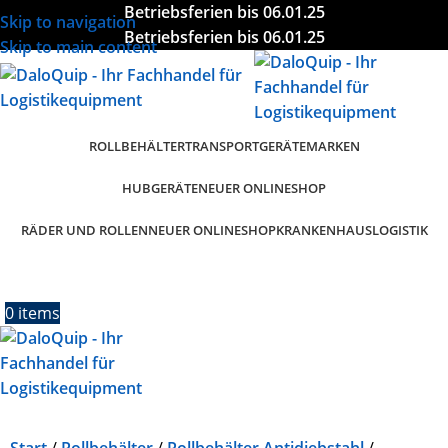
Betriebsferien bis 06.01.25
Skip to navigation
Betriebsferien bis 06.01.25
Skip to main content
ROLLBEHÄLTER
TRANSPORTGERÄTE
MARKEN
HUBGERÄTE
NEUER ONLINESHOP
RÄDER UND ROLLEN
KRANKENHAUSLOGISTIK
NEUER ONLINESHOP
0
items