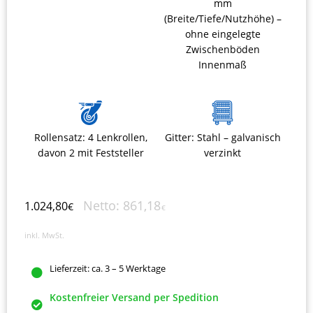
mm
(Breite/Tiefe/Nutzhöhe) –
ohne eingelegte
Zwischenböden
Innenmaß
Rollensatz: 4 Lenkrollen,
Gitter: Stahl – galvanisch
davon 2 mit Feststeller
verzinkt
Netto:
861,18
1.024,80
€
€
inkl. MwSt.
Lieferzeit:
ca. 3 – 5 Werktage
Kostenfreier Versand per Spedition