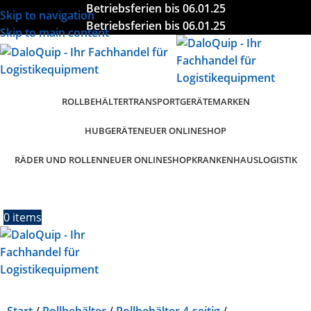
Betriebsferien bis 06.01.25
Skip to navigation
Betriebsferien bis 06.01.25
Skip to main content
ROLLBEHÄLTER
TRANSPORTGERÄTE
MARKEN
HUBGERÄTE
NEUER ONLINESHOP
RÄDER UND ROLLEN
KRANKENHAUSLOGISTIK
NEUER ONLINESHOP
0
items