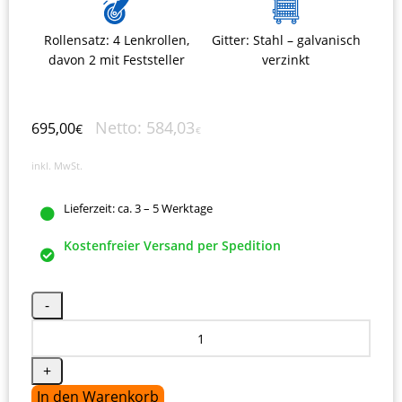
Rollensatz: 4 Lenkrollen,
Gitter: Stahl – galvanisch
davon 2 mit Feststeller
verzinkt
Netto:
584,03
695,00
€
€
inkl. MwSt.
Lieferzeit:
ca. 3 – 5 Werktage
Kostenfreier Versand per Spedition
In den Warenkorb