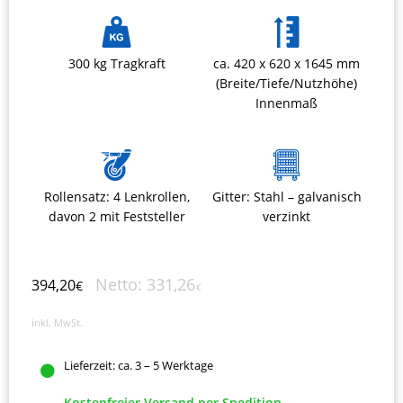
300 kg Tragkraft
ca. 420 x 620 x 1645 mm
(Breite/Tiefe/Nutzhöhe)
Innenmaß
Rollensatz: 4 Lenkrollen,
Gitter: Stahl – galvanisch
davon 2 mit Feststeller
verzinkt
Netto:
331,26
394,20
€
€
inkl. MwSt.
Lieferzeit:
ca. 3 – 5 Werktage
Kostenfreier Versand per Spedition