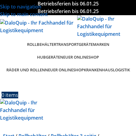
Betriebsferien bis 06.01.25
Skip to navigation
Betriebsferien bis 06.01.25
Skip to main content
ROLLBEHÄLTER
TRANSPORTGERÄTE
MARKEN
HUBGERÄTE
NEUER ONLINESHOP
RÄDER UND ROLLEN
KRANKENHAUSLOGISTIK
NEUER ONLINESHOP
0
items