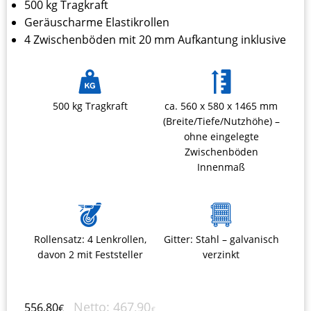
500 kg Tragkraft
Geräuscharme Elastikrollen
4 Zwischenböden mit 20 mm Aufkantung inklusive
500 kg Tragkraft
ca. 560 x 580 x 1465 mm
(Breite/Tiefe/Nutzhöhe) –
ohne eingelegte
Zwischenböden
Innenmaß
Rollensatz: 4 Lenkrollen,
Gitter: Stahl – galvanisch
davon 2 mit Feststeller
verzinkt
Netto:
467,90
556,80
€
€