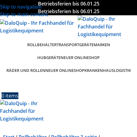
Betriebsferien bis 06.01.25
Skip to navigation
Betriebsferien bis 06.01.25
Skip to main content
ROLLBEHÄLTER
TRANSPORTGERÄTE
MARKEN
HUBGERÄTE
NEUER ONLINESHOP
RÄDER UND ROLLEN
KRANKENHAUSLOGISTIK
NEUER ONLINESHOP
0
items