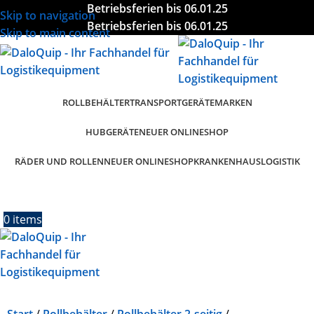
Betriebsferien bis 06.01.25
Skip to navigation
Betriebsferien bis 06.01.25
Skip to main content
ROLLBEHÄLTER
TRANSPORTGERÄTE
MARKEN
HUBGERÄTE
NEUER ONLINESHOP
RÄDER UND ROLLEN
KRANKENHAUSLOGISTIK
NEUER ONLINESHOP
0
items