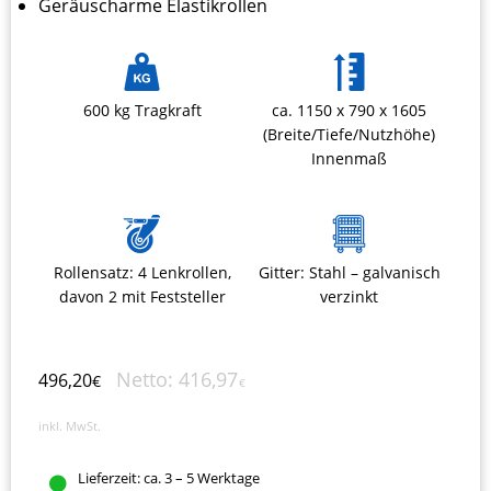
Geräuscharme Elastikrollen
600 kg Tragkraft
ca. 1150 x 790 x 1605
(Breite/Tiefe/Nutzhöhe)
Innenmaß
Rollensatz: 4 Lenkrollen,
Gitter: Stahl – galvanisch
davon 2 mit Feststeller
verzinkt
Netto:
416,97
496,20
€
€
inkl. MwSt.
Lieferzeit:
ca. 3 – 5 Werktage