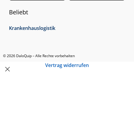
Beliebt
Krankenhauslogistik
© 2026 DaloQuip – Alle Rechte vorbehalten
Vertrag widerrufen
Produktsuche
Popular requests
Rollbehälter
Hubwagen
Scherenhubwagen