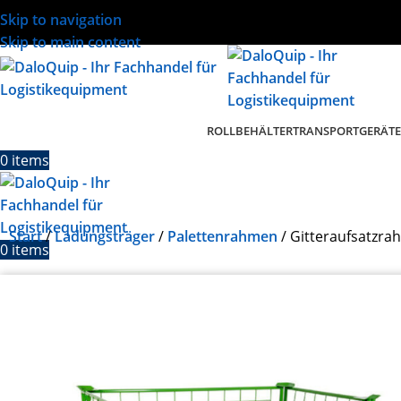
Skip to navigation
Skip to main content
ROLLBEHÄLTER
TRANSPORTGERÄTE
0
items
Start
Ladungsträger
Palettenrahmen
Gitteraufsatzr
0
items