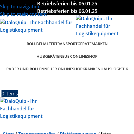
Betriebsferien bis 06.01.25
Skip to navigation
Betriebsferien bis 06.01.25
Skip to main content
ROLLBEHÄLTER
TRANSPORTGERÄTE
MARKEN
HUBGERÄTE
NEUER ONLINESHOP
RÄDER UND ROLLEN
KRANKENHAUSLOGISTIK
NEUER ONLINESHOP
0
items