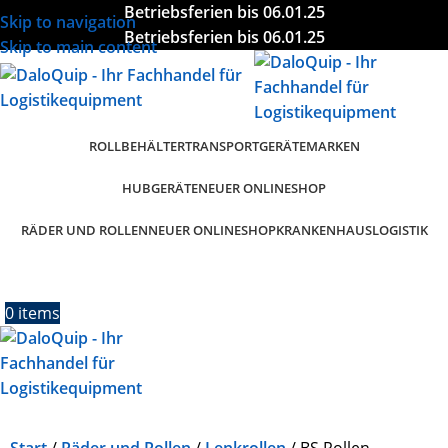
Betriebsferien bis 06.01.25
Skip to navigation
Betriebsferien bis 06.01.25
Skip to main content
ROLLBEHÄLTER
TRANSPORTGERÄTE
MARKEN
HUBGERÄTE
NEUER ONLINESHOP
RÄDER UND ROLLEN
KRANKENHAUSLOGISTIK
NEUER ONLINESHOP
0
items