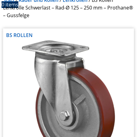
Start
Räder und Rollen
Lenkrollen
BS Rollen
0
items
Lenkrolle Schwerlast – Rad-Ø 125 – 250 mm – Prothane®
– Gussfelge
BS ROLLEN