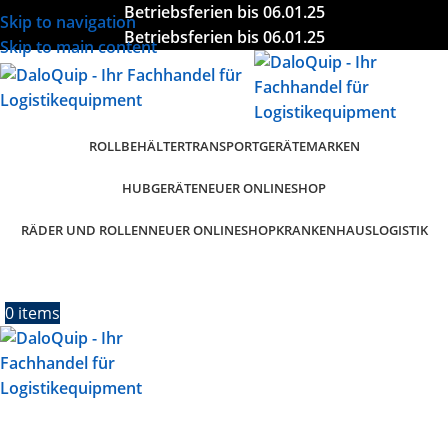
Betriebsferien bis 06.01.25
Skip to navigation
Betriebsferien bis 06.01.25
Skip to main content
ROLLBEHÄLTER
TRANSPORTGERÄTE
MARKEN
HUBGERÄTE
NEUER ONLINESHOP
RÄDER UND ROLLEN
KRANKENHAUSLOGISTIK
NEUER ONLINESHOP
0
items