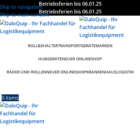
Betriebsferien bis 06.01.25
Skip to navigation
Betriebsferien bis 06.01.25
Skip to main content
ROLLBEHÄLTER
TRANSPORTGERÄTE
MARKEN
HUBGERÄTE
NEUER ONLINESHOP
RÄDER UND ROLLEN
KRANKENHAUSLOGISTIK
NEUER ONLINESHOP
0
items