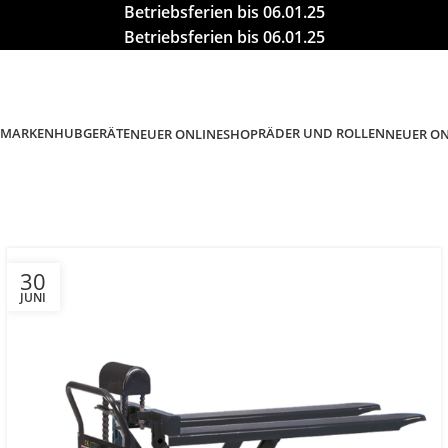
Betriebsferien bis 06.01.25
Betriebsferien bis 06.01.25
MARKEN
HUBGERÄTE
RÄDER UND ROLLEN
NEUER ONLINESHOP
NEUER O
30
JUNI