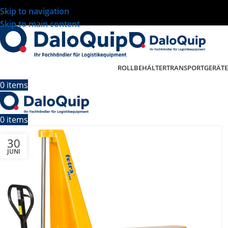
Skip to navigation
Skip to main content
ROLLBEHÄLTER
TRANSPORTGERÄTE
0
items
0
items
30
JUNI